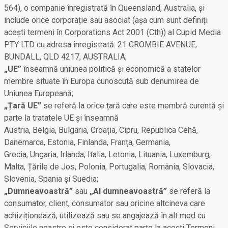
564), o companie înregistrată în Queensland, Australia, și
include orice corporație sau asociat (așa cum sunt definiți
acești termeni în Corporations Act 2001 (Cth)) al Cupid Media
PTY LTD cu adresa înregistrată: 21 CROMBIE AVENUE,
BUNDALL, QLD 4217, AUSTRALIA;
„UE”
înseamnă uniunea politică și economică a statelor
membre situate în Europa cunoscută sub denumirea de
Uniunea Europeană;
„Țară UE”
se referă la orice țară care este membră curentă și
parte la tratatele UE și înseamnă
Austria, Belgia, Bulgaria, Croația, Cipru, Republica Cehă,
Danemarca, Estonia, Finlanda, Franța, Germania,
Grecia, Ungaria, Irlanda, Italia, Letonia, Lituania, Luxemburg,
Malta, Țările de Jos, Polonia, Portugalia, România, Slovacia,
Slovenia, Spania și Suedia;
„Dumneavoastră”
sau
„Al dumneavoastră”
se referă la
consumator, client, consumator sau oricine altcineva care
achiziționează, utilizează sau se angajează în alt mod cu
Serviciile noastre și este considerat parte la acești Termeni