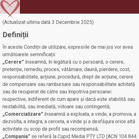
(Actualizat ultima dată 3 Decembrie 2025)
Definiții
În aceste Condiții de utilizare, expresiile de mai jos vor avea
următoarele semnificații:
„Cerere”
înseamnă, în legătură cu o persoană, o cerere,
pretenție, remediu, proces, vătămare, daună, pierdere, cost,
responsabilitate, acțiune, procedură, drept de acțiune, cerere
de compensare sau rambursare sau responsabilitate achitată
sau de recuperat de către sau împotriva persoanei
respective, indiferent de cum apare și dacă este stabilită sau
nestabilită, sau imediată, viitoare sau contingentă;
„Comercializare”
înseamnă a exploata, a vinde, a promova, a
dezvolta, a integra, a cerceta, a vinde și a desfășura orice altă
activitate cu scop de profit sau recompensă;
„Compania”
se referă la Cupid Media PTY LTD (ACN 104 844