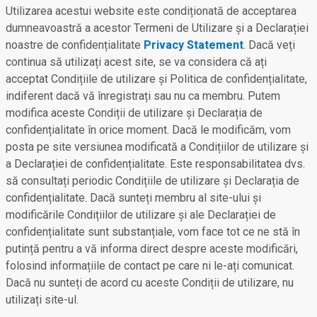
Utilizarea acestui website este condiționată de acceptarea
dumneavoastră a acestor Termeni de Utilizare și a Declarației
noastre de confidențialitate
Privacy Statement
. Dacă veți
continua să utilizați acest site, se va considera că ați
acceptat Condițiile de utilizare și Politica de confidențialitate,
indiferent dacă vă înregistrați sau nu ca membru. Putem
modifica aceste Condiții de utilizare și Declarația de
confidențialitate în orice moment. Dacă le modificăm, vom
posta pe site versiunea modificată a Condițiilor de utilizare și
a Declarației de confidențialitate. Este responsabilitatea dvs.
să consultați periodic Condițiile de utilizare și Declarația de
confidențialitate. Dacă sunteți membru al site-ului și
modificările Condițiilor de utilizare și ale Declarației de
confidențialitate sunt substanțiale, vom face tot ce ne stă în
putință pentru a vă informa direct despre aceste modificări,
folosind informațiile de contact pe care ni le-ați comunicat.
Dacă nu sunteți de acord cu aceste Condiții de utilizare, nu
utilizați site-ul.