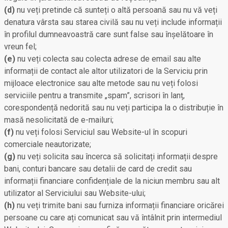
(d)
nu veți pretinde că sunteți o altă persoană sau nu vă veți
denatura vârsta sau starea civilă sau nu veți include informații
în profilul dumneavoastră care sunt false sau înșelătoare în
vreun fel;
(e)
nu veți colecta sau colecta adrese de email sau alte
informații de contact ale altor utilizatori de la Serviciu prin
mijloace electronice sau alte metode sau nu veți folosi
serviciile pentru a transmite „spam”, scrisori în lanț,
corespondență nedorită sau nu veți participa la o distribuție în
masă nesolicitată de e-mailuri;
(f)
nu veți folosi Serviciul sau Website-ul în scopuri
comerciale neautorizate;
(g)
nu veți solicita sau încerca să solicitați informații despre
bani, conturi bancare sau detalii de card de credit sau
informații financiare confidențiale de la niciun membru sau alt
utilizator al Serviciului sau Website-ului;
(h)
nu veți trimite bani sau furniza informații financiare oricărei
persoane cu care ați comunicat sau vă întâlnit prin intermediul