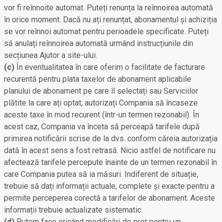
vor fi reînnoite automat. Puteți renunța la reînnoirea automată
în orice moment. Dacă nu ați renunțat, abonamentul și achiziția
se vor reînnoi automat pentru perioadele specificate. Puteți
să anulați reînnoirea automată urmând instrucțiunile din
secțiunea Ajutor a site-ului.
(c)
În eventualitatea în care oferim o facilitate de facturare
recurentă pentru plata taxelor de abonament aplicabile
planului de abonament pe care îl selectați sau Serviciilor
plătite la care ați optat, autorizați Compania să încaseze
aceste taxe în mod recurent (într-un termen rezonabil). În
acest caz, Compania va înceta să perceapă tarifele după
primirea notificării scrise de la dvs. conform căreia autorizația
dată în acest sens a fost retrasă. Nicio astfel de notificare nu
afectează tarifele percepute înainte de un termen rezonabil în
care Compania putea să ia măsuri. Indiferent de situație,
trebuie să dați informații actuale, complete și exacte pentru a
permite perceperea corectă a tarifelor de abonament. Aceste
informații trebuie actualizate sistematic.
(d)
Putem face oricând modificări de preț pentru un