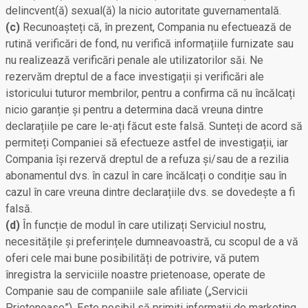
delincvent(ă) sexual(ă) la nicio autoritate guvernamentală.
(c)
Recunoașteți că, în prezent, Compania nu efectuează de
rutină verificări de fond, nu verifică informațiile furnizate sau
nu realizează verificări penale ale utilizatorilor săi. Ne
rezervăm dreptul de a face investigații și verificări ale
istoricului tuturor membrilor, pentru a confirma că nu încălcați
nicio garanție și pentru a determina dacă vreuna dintre
declarațiile pe care le-ați făcut este falsă. Sunteți de acord să
permiteți Companiei să efectueze astfel de investigații, iar
Compania își rezervă dreptul de a refuza și/sau de a rezilia
abonamentul dvs. în cazul în care încălcați o condiție sau în
cazul în care vreuna dintre declarațiile dvs. se dovedește a fi
falsă.
(d)
În funcție de modul în care utilizați Serviciul nostru,
necesitățile și preferințele dumneavoastră, cu scopul de a vă
oferi cele mai bune posibilități de potrivire, vă putem
înregistra la serviciile noastre prietenoase, operate de
Companie sau de companiile sale afiliate („Servicii
Prietenoase”). Este posibil să primiți informații de marketing