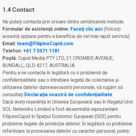
1.4 Contact
Ne puteți contacta prin oricare dintre următoarele metode:
Formular de asistență online:
Faceți clic aici
(folosiți
această opțiune pentru a beneficia de cel mai rapid serviciu)
Email:
team@FilipinoCupid.com
Telefon:
+61 7 5571 1181
Poștă:
Cupid Media PTY LTD, 21 CROMBIE AVENUE,
BUNDALL, QLD 4217, AUSTRALIA
Pentru a ne contacta în legătură cu o problemă de
confidențialitate sau o întrebare legată de colectarea și
utilizarea datelor dumneavoastră personale, vă rugăm să
consultați
Declarația noastră de confidențialitate
.
Dacă aveți reședința în Uniunea Europeană sau în Regatul Unit:
SOL Networks Limited a fost desemnată reprezentant
FilipinoCupid în Spațiul Economic European (SEE) pentru
probleme legate de protecția datelor. În legătură cu probleme
referitoare la procesarea datelor cu caracter personal, puteți