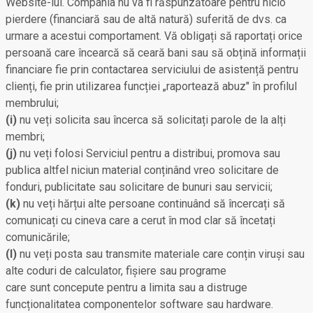
Website-lui. Compania nu va fi răspunzătoare pentru nicio
pierdere (financiară sau de altă natură) suferită de dvs. ca
urmare a acestui comportament. Vă obligați să raportați orice
persoană care încearcă să ceară bani sau să obțină informații
financiare fie prin contactarea serviciului de asistență pentru
clienți, fie prin utilizarea funcției „raportează abuz" în profilul
membrului;
(i)
nu veți solicita sau încerca să solicitați parole de la alți
membri;
(j)
nu veți folosi Serviciul pentru a distribui, promova sau
publica altfel niciun material conținând vreo solicitare de
fonduri, publicitate sau solicitare de bunuri sau servicii;
(k)
nu veți hărțui alte persoane continuând să încercați să
comunicați cu cineva care a cerut în mod clar să încetați
comunicările;
(l)
nu veți posta sau transmite materiale care conțin viruși sau
alte coduri de calculator, fișiere sau programe
care sunt concepute pentru a limita sau a distruge
funcționalitatea componentelor software sau hardware.