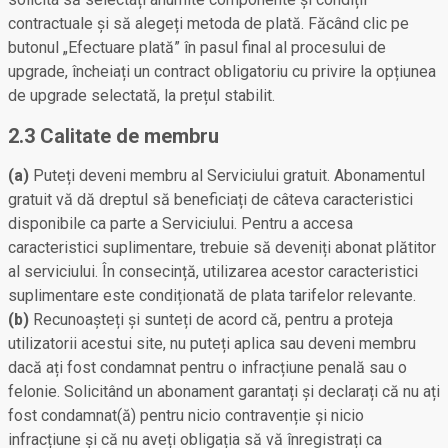
contractuale și să alegeți metoda de plată. Făcând clic pe
butonul „Efectuare plată” în pasul final al procesului de
upgrade, încheiați un contract obligatoriu cu privire la opțiunea
de upgrade selectată, la prețul stabilit.
2.3 Calitate de membru
(a)
Puteți deveni membru al Serviciului gratuit. Abonamentul
gratuit vă dă dreptul să beneficiați de câteva caracteristici
disponibile ca parte a Serviciului. Pentru a accesa
caracteristici suplimentare, trebuie să deveniți abonat plătitor
al serviciului. În consecință, utilizarea acestor caracteristici
suplimentare este condiționată de plata tarifelor relevante.
(b)
Recunoașteți și sunteți de acord că, pentru a proteja
utilizatorii acestui site, nu puteți aplica sau deveni membru
dacă ați fost condamnat pentru o infracțiune penală sau o
felonie. Solicitând un abonament garantați și declarați că nu ați
fost condamnat(ă) pentru nicio contravenție și nicio
infracțiune și că nu aveți obligația să vă înregistrați ca