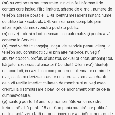
(m)
nu veți posta sau transmite în niciun fel informații de
contact care includ, fără limitare, adrese de e-mail, numere de
telefon, adrese poștale, ID-uri pentru mesagerii instant, nume
de utilizator Facebook, URL-uri sau nume complete prin
informațiile dumneavoastră postate public;
(n)
nu veți folosi roboți neumani sau automatizați pentru a vă
conecta la Serviciu;
(o)
când vorbiți cu angajații noștri de serviciu pentru clienți la
telefon sau comunicați cu ei prin alte mijloace, nu veți fi
abuziv, obscen, profan, ofensator, sexual orientat, amenințător,
hărțuitor sau rasist ofensator ("Conduită Ofensivă"). Sunteți
de acord că, în cazul unui comportament ofensator comis de
dvs., conform deciziei noastre unilaterale, vom avea dreptul
de a vă rezilia imediat calitatea de membru și nu veți avea
dreptul la o rambursare a plăților de abonament primite de la
dumneavoastră;
(p)
sunteți peste 18 ani. Toți membrii Site-urilor noastre
trebuie să aibă peste 18 ani. Compania noastră are politică
de toleranță zero față de orice încercare a oricărui membru de