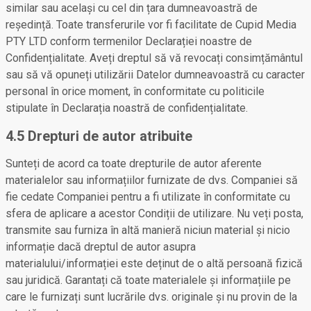
similar sau același cu cel din țara dumneavoastră de
reședință. Toate transferurile vor fi facilitate de Cupid Media
PTY LTD conform termenilor Declarației noastre de
Confidențialitate. Aveți dreptul să vă revocați consimțământul
sau să vă opuneți utilizării Datelor dumneavoastră cu caracter
personal în orice moment, în conformitate cu politicile
stipulate în Declarația noastră de confidențialitate.
4.5 Drepturi de autor atribuite
Sunteți de acord ca toate drepturile de autor aferente
materialelor sau informațiilor furnizate de dvs. Companiei să
fie cedate Companiei pentru a fi utilizate în conformitate cu
sfera de aplicare a acestor Condiții de utilizare. Nu veți posta,
transmite sau furniza în altă manieră niciun material și nicio
informație dacă dreptul de autor asupra
materialului/informației este deținut de o altă persoană fizică
sau juridică. Garantați că toate materialele și informațiile pe
care le furnizați sunt lucrările dvs. originale și nu provin de la