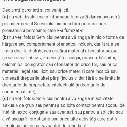
Declarați, garantați și conveniți că:
(a)
nu veți divulga nicio informație furnizată dumneavoastră
prin intermediul Serviciului nimănui fără permisiunea
prealabilă a persoanei care v-a furnizat-o;
(b)
nu veți folosi Serviciul pentru a vă angaja în nicio formă de
hărțuire sau comportament ofensator, inclusiv, dar fără a se
limita doar la distribuirea oricărui material ofensator sexual
și/sau rasial, abuziv, amenințător, vulgar, obscen, hărțuitor,
calomnios, denigrator sau ofensator de orice fel, sau orice
material ilegal sau ilicit, sau orice material care încalcă sau
violează drepturile altei părți (inclusiv, dar fără a se limita la
drepturile de proprietate intelectuală și drepturile de
confidențialitate);
(c)
nu veți folosi Serviciul pentru a vă angaja în activitate
sexuală de grup sau pentru a solicita contact pentru scopul de
întâlniri extra-conjugale sau aventuri, sau pentru a solicita sau
a vă angaja în prostituție sau orice alte activități care pot fi
ilegale în țara dumneavoastră de reședință;