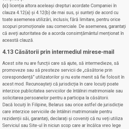
(c)
licenția altora aceleași drepturi acordate Companiei în
clauza 4.12(a) și 4.12(b) de mai sus, și sunteți de acord cu
toate asemenea utilizări, inclusiv, fără limitare, pentru orice
scopuri promoționale sau comerciale. De asemenea, garantați
că aveți autoritatea de a acorda consimțământul menționat în
această clauză.
4.13 Căsătorii prin intermediul mirese-mail
Acest site nu are funcții care să ajute, să intermedieze, să
promoveze sau să presteze servicii de „căsătorie prin
corespondență” utilizatorilor și nu este menit să fie folosit în
acest mod. Recunoașteți că jurisdicția în care locuiți poate
interzice publicitatea serviciilor de întâlniri matrimoniale sau
solicitarea persoanelor pentru a participa la căsătorii.
Dacă locuiți în Filipine, Belarus sau orice astfel de jurisdicție
care interzice serviciile de întâlniri matrimoniale pentru
rezidenții săi, garantați, declarați și coveniți că nu veți utiliza
Serviciul sau Site-ul în niciun scop care ar încălca vreo lege