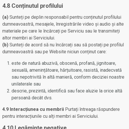
4.8 Conținutul profilului
(a)
Sunteți pe deplin responsabil pentru conținutul profilului
dumneavoastră, mesajele, înregistrările video și audio și alte
materiale pe care le încărcați pe Serviciu sau le transmiteți
altor membri ai Serviciului.
(b)
Sunteți de acord să nu încărcați sau să postați pe profilul
dumneavoastră sau pe Website niciun conținut care:
este de natură abuzivă, obscenă, profană, jignitoare,
sexuală, amenințătoare, hărțuitoare, rasistă, inadecvată
sau nepotrivită în altă manieră, conform deciziei noastre
unilaterale sau
descrie, prezintă, identifică sau face aluzie la orice altă
persoană decât dvs.
4.9 Interacțiunea cu membrii
Purtați întreaga răspundere
pentru interacțiunile cu alți membri ai Serviciului.
4.10 Legăminte negative