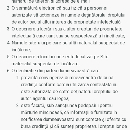
numărul de telefon și adresa de e-mail;
O semnătură electronică sau fizică a persoanei
autorizate să acționeze în numele deținătorului dreptului
de autor sau al altui interes de proprietate intelectuală;
O descriere a lucrării sau a altor drepturi de proprietate
intelectuală care sunt sau se suspectează a fi încălcate;
Numele site-ului pe care se află materialul suspectat de
încălcare;
O descriere a locului unde este localizat pe Site
materialul suspectat de încălcare;
O declarație din partea dumneavoastră care:
prezintă convingerea dumneavoastră de bună
credință conform căreia utilizarea contestată nu
este autorizată de către deținătorul dreptului de
autor, agentul sau legea;
este făcută, sub sancțiunea pedepsirii pentru
mărturie mincinoasă, că informațiile furnizate în
notificarea dumneavoastră sunt corecte și oferite cu
bună credință și că sunteți proprietarul drepturilor de