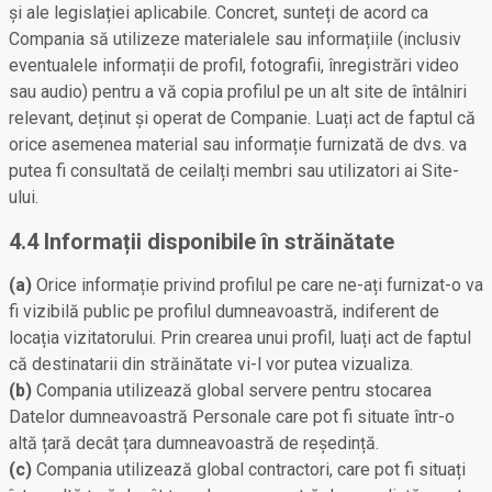
și ale legislației aplicabile. Concret, sunteți de acord ca
Compania să utilizeze materialele sau informațiile (inclusiv
eventualele informații de profil, fotografii, înregistrări video
sau audio) pentru a vă copia profilul pe un alt site de întâlniri
relevant, deținut și operat de Companie. Luați act de faptul că
orice asemenea material sau informație furnizată de dvs. va
putea fi consultată de ceilalți membri sau utilizatori ai Site-
ului.
4.4 Informații disponibile în străinătate
(a)
Orice informație privind profilul pe care ne-ați furnizat-o va
fi vizibilă public pe profilul dumneavoastră, indiferent de
locația vizitatorului. Prin crearea unui profil, luați act de faptul
că destinatarii din străinătate vi-l vor putea vizualiza.
(b)
Compania utilizează global servere pentru stocarea
Datelor dumneavoastră Personale care pot fi situate într-o
altă țară decât țara dumneavoastră de reședință.
(c)
Compania utilizează global contractori, care pot fi situați