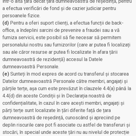
într-o altă țară decât țara dumneavoastră de reședință, pentru
a efectua verificări de fond și de cazier judiciar pentru
persoanele fizice.
(d)
Pentru a oferi suport clienți, a efectua funcții de back-
office, a îndeplini sarcini de prevenire a fraudei sau a vă
furniza servicii, este posibil să fie necesar să permitem
personalului nostru sau furnizorilor (care ar putea fi localizați
sau ale căror resurse ar putea fi localizate în afara țării
dumneavoastră de rezidență) accesul la Datele
dumneavoastră Personale.
(e)
Sunteți în mod expres de acord cu transferul și stocarea
Datelor dumneavoastră Personale către membri, angajați și
părțile terțe, așa cum este prevăzut în clauzele 4.4(a) până la
4.4(d) din aceste Condiții și în Declarația noastră de
confidențialitate, în cazul în care acești membri, angajați și
părți terțe sunt localizate în țări diferite față de țara
dumneavoastră de reședință, cunoscând și apreciind pe
deplin riscurile care pot fi asociate cu astfel de transferuri și
stocări, în special unde aceste țări nu au nivelul de protecție