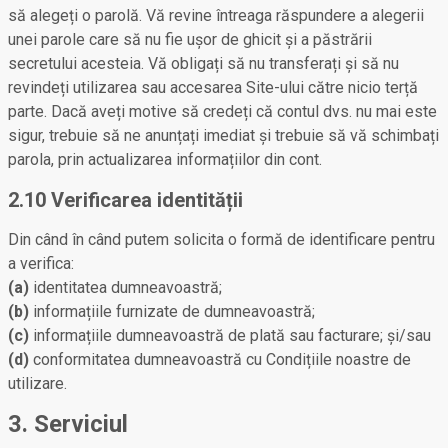
să alegeți o parolă. Vă revine întreaga răspundere a alegerii
unei parole care să nu fie ușor de ghicit și a păstrării
secretului acesteia. Vă obligați să nu transferați și să nu
revindeți utilizarea sau accesarea Site-ului către nicio terță
parte. Dacă aveți motive să credeți că contul dvs. nu mai este
sigur, trebuie să ne anunțați imediat și trebuie să vă schimbați
parola, prin actualizarea informațiilor din cont.
2.10 Verificarea identității
Din când în când putem solicita o formă de identificare pentru
a verifica:
(a)
identitatea dumneavoastră;
(b)
informațiile furnizate de dumneavoastră;
(c)
informațiile dumneavoastră de plată sau facturare; și/sau
(d)
conformitatea dumneavoastră cu Condițiile noastre de
utilizare.
3. Serviciul