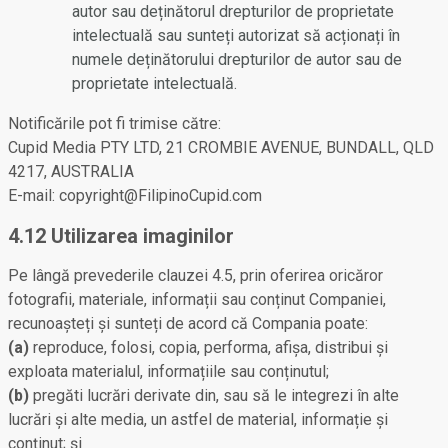
autor sau deținătorul drepturilor de proprietate
intelectuală sau sunteți autorizat să acționați în
numele deținătorului drepturilor de autor sau de
proprietate intelectuală.
Notificările pot fi trimise către:
Cupid Media PTY LTD, 21 CROMBIE AVENUE, BUNDALL, QLD
4217, AUSTRALIA
E-mail: copyright@FilipinoCupid.com
4.12 Utilizarea imaginilor
Pe lângă prevederile clauzei 4.5, prin oferirea oricăror
fotografii, materiale, informații sau conținut Companiei,
recunoașteți și sunteți de acord că Compania poate:
(a)
reproduce, folosi, copia, performa, afișa, distribui și
exploata materialul, informațiile sau conținutul;
(b)
pregăti lucrări derivate din, sau să le integrezi în alte
lucrări și alte media, un astfel de material, informație și
conținut; și