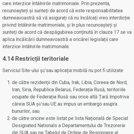
care interzice întâlnirile matrimoniale. Prin prezenta,
recunoașteți și sunteți de acord că este responsabilitatea
dumneavoastră să vă asigurați că nu încălcați vreo interdicție
privind întâlnirile matrimoniale, și în plus recunoașteți și
sunteți de acord că despăgubirea conținută în clauza 17 se va
aplica încălcării dumneavoastră a oricărei legislații care
interzice întâlnirile matrimoniale.
4.14 Restricții teritoriale
Serviciul Site-ului şi/sau aplicația mobilă nu pot fi utilizate
de către rezidenții din Cuba, Irak, Libia, Coreea de Nord,
Iran, Siria, Republica Belarus, Federația Rusă, teritoriile
ocupate de Federația Rusă sau orice altă Țară împotriva
căreia SUA și/sau UE au impus un embargo asupra
bunurilor; sau
de către oricine este listat pe lista Națională de Special
Designated Nationals a Departamentului de Trezorerie
din SUA sau pe Tabelul de Ordine de Respingere al