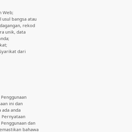
n Web;
 usul bangsa atau
erdagangan, rekod
a unik, data
anda;
kat;
yarikat dari
t Penggunaan
aan ini dan
a ada anda
n Pernyataan
at Penggunaan dan
 memastikan bahawa