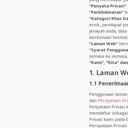
"Penyata Privasi"
"Perkhidmatan"
be
"Kategori Khas Da
etnik, pendapat po
jenayah anda, data
berkenaan kesihata
"Laman Web"
berm
"Syarat Pengguna
semasa ke semasa,
"Kami", "Kita" da
1. Laman W
1.1 Penerimaa
Penggunaan laman 
dan
Pernyataan Pri
Penyataan Privasi 
mendaftar sebagai 
Privasi kami pada 
Pernyataan Privas