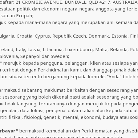
rdaftar: 21 CROMBIE AVENUE, BUNDALL, QLD 4217, AUSTRALIA
atuan politik dan ekonomi negara-negara anggota yang terle
esatuan Eropah;
uk kepada mana-mana negara yang merupakan ahli semasa da
ulgaria, Croatia, Cyprus, Republik Czech, Denmark, Estonia, Finl
eland, Italy, Latvia, Lithuania, Luxembourg, Malta, Belanda, Pol
 Slovenia, Sepanyol dan Sweden;
" merujuk kepada pengguna, pelanggan, klien atau sesiapa ya
 terlibat dengan Perkhidmatan kami, dan dianggap pihak dala
lam situasi tertentu bergantung kepada konteks "Anda" boleh
rmaksud sebarang maklumat berkaitan dengan seseorang yan
'); seseorang yang boleh dikenal pasti adalah seseorang yang bo
au tidak langsung, terutamanya dengan merujuk kepada pengen
nalan, data lokasi, pengenal dalam talian atau kepada satu at
iti fizikal, fisiologi, genetik, mental, ekonomi, budaya atau so
rbayar"
bermaksud kemudahan dan Perkhidmatan yang disedia
an di Laman web yang mempunyai langganan yang sah;