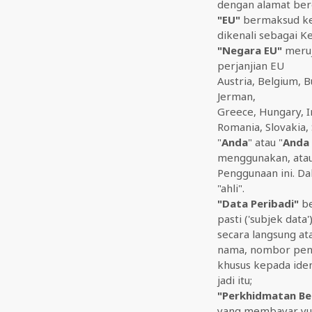
dengan alamat be
"EU"
bermaksud kes
dikenali sebagai K
"Negara EU"
meruj
perjanjian EU
Austria, Belgium, B
Jerman,
Greece, Hungary, Ir
Romania, Slovakia,
"
Anda
" atau "
Anda
menggunakan, atau
Penggunaan ini. Da
"ahli".
"Data Peribadi"
be
pasti ('subjek data
secara langsung at
nama, nombor penge
khusus kepada ident
jadi itu;
"Perkhidmatan Be
yang membayar yur