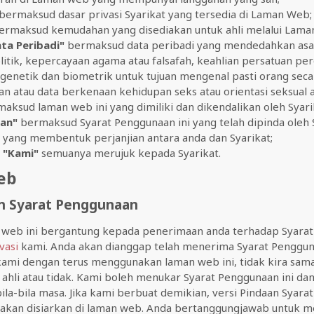
bermaksud dasar privasi Syarikat yang tersedia di Laman Web;
rmaksud kemudahan yang disediakan untuk ahli melalui Lama
ta Peribadi"
bermaksud data peribadi yang mendedahkan asal
litik, kepercayaan agama atau falsafah, keahlian persatuan p
 genetik dan biometrik untuk tujuan mengenal pasti orang secar
n atau data berkenaan kehidupan seks atau orientasi seksual 
aksud laman web ini yang dimiliki dan dikendalikan oleh Syari
an"
bermaksud Syarat Penggunaan ini yang telah dipinda oleh S
 yang membentuk perjanjian antara anda dan Syarikat;
n "Kami"
semuanya merujuk kepada Syarikat.
eb
n Syarat Penggunaan
web ini bergantung kepada penerimaan anda terhadap Syara
vasi
kami. Anda akan dianggap telah menerima Syarat Penggun
kami dengan terus menggunakan laman web ini, tidak kira sam
ahli atau tidak. Kami boleh menukar Syarat Penggunaan ini da
bila-bila masa. Jika kami berbuat demikian, versi Pindaan Syar
i akan disiarkan di laman web. Anda bertanggungjawab untuk