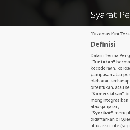
Syarat 
(Dikemas Kini Ter
Definisi
Dalam Terma Pengg
"Tuntutan"
bermak
kecederaan, kerosak
pampasan atau peng
oleh atau terhadap
ditentukan, atau s
"Komersialkan"
be
mengintegrasikan, 
atau ganjaran;
"Syarikat"
merujuk
didaftarkan di Qu
atau associate (se