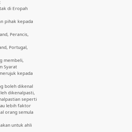
;
tak di Eropah
n pihak kepada
and, Perancis,
and, Portugal,
ng membeli,
m Syarat
 merujuk kepada
g boleh dikenal
leh dikenalpasti,
alpastian seperti
au lebih faktor
sial orang semula
kan untuk ahli