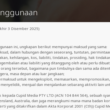
Penggunaan
akhir 3 Disember 2025)
unaan ini, ungkapan berikut mempunyai maksud yang sama:
sud, dalam hubungan dengan seseorang, tuntutan, permintaan,
an, kehilangan, kos, liabiliti, tindakan, prosiding, hak tindaka
embalian atau liabiliti yang ditanggung oleh atau perlu dibuat
 orang tersebut, bagaimana pun timbulnya dan sama ada ditent
egera, masa depan atau luar jangkaan;
rmaksud untuk mengeksploit, memasarkan, mempromosikan
menyelidik, menjual dan menjalankan sebarang aktiviti lain u
 kepada Cupid Media PTY LTD (ACN 104 844 564), sebuah syar
eensland, Australia, dan juga merangkumi mana-mana badan ko
perti yang ditakrifkan dalam Akta Korporat 2001 (Cth)) Cupid 