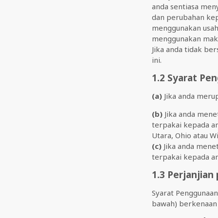
anda sentiasa men
dan perubahan kep
menggunakan usaha
menggunakan makl
Jika anda tidak b
ini.
1.2 Syarat Pe
(a)
Jika anda meru
(b)
Jika anda menet
terpakai kepada and
Utara, Ohio atau Wi
(c)
Jika anda menet
terpakai kepada and
1.3 Perjanjia
Syarat Penggunaan 
bawah) berkenaan 